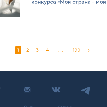
конкурса «Моя страна – моя
1
2
3
4
....
190
О нас
Контакты