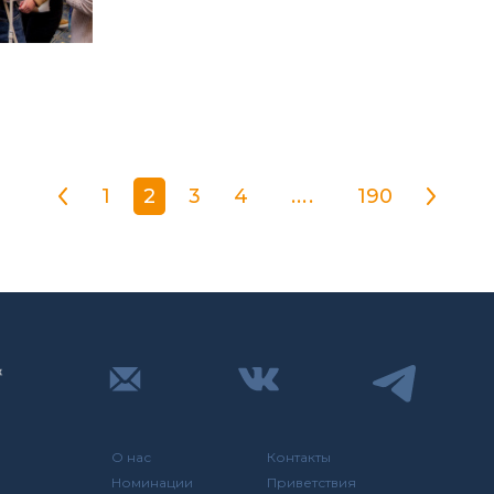
1
2
3
4
....
190
О нас
Контакты
Номинации
Приветствия