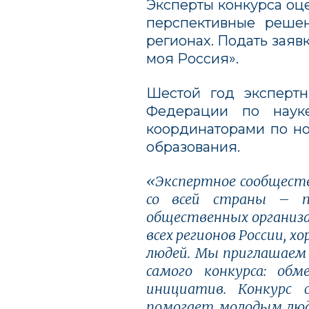
Эксперты конкурса оц
перспективные реше
регионах. Подать зая
моя Россия».
Шестой год экспертн
Федерации по науке
координаторами по н
образования.
«Экспертное сообществ
со всей страны – пр
общественных организа
всех регионов России, 
людей. Мы приглашаем 
самого конкурса: об
инициатив. Конкурс 
помогает молодым люд