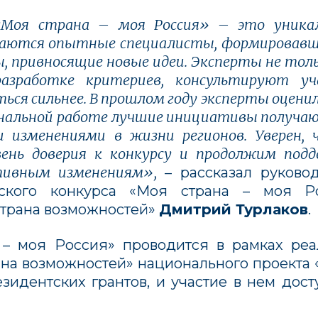
«Моя страна – моя Россия» – это уникал
ечаются опытные специалисты, формировавш
, привносящие новые идеи. Эксперты не тол
азработке критериев, консультируют у
я сильнее. В прошлом году эксперты оценили
ональной работе лучшие инициативы получаю
и изменениями в жизни регионов.
Уверен,
вень доверия к конкурсу и продолжим под
тивным изменениям
»,
– рассказал руково
ского конкурса «Моя страна – моя Ро
страна возможностей»
Дмитрий Турлаков
.
 – моя Россия» проводится в рамках ре
рана возможностей» национального проекта
идентских грантов, и участие в нем дост