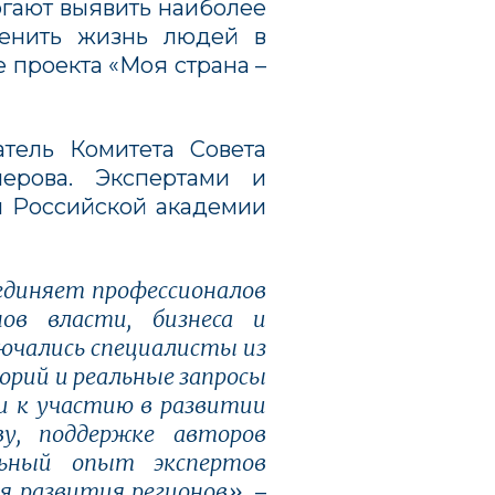
гают выявить наиболее
менить жизнь людей в
е
проекта «Моя страна –
атель Комитета Совета
ерова. Экспертами и
и Российской академии
единяет профессионалов
нов власти, бизнеса и
лючались специалисты из
орий и реальные запросы
 и к участию в развитии
ву, поддержке авторов
льный опыт экспертов
я развития регионов»
, –