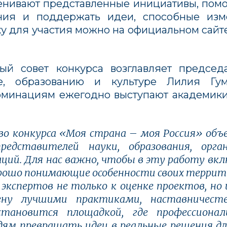
енивают представленные инициативы, помо
ния и поддержать идеи, способные из
вку для участия можно на официальном
сайт
ый совет конкурса возглавляет председ
, образованию и культуре Лилия Гум
оминациям ежегодно выступают академик
о конкурса «Моя страна – моя Россия» объ
едставителей науки, образования, орга
ций. Для нас важно, чтобы в эту работу вк
хорошо понимающие особенности своих террит
экспертов не только к оценке проектов, но
мену лучшими практиками, наставничест
становится площадкой, где профессиона
ям превращать идеи в реальные решения дл