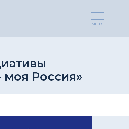
МЕНЮ
циативы
– моя Россия»