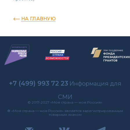
НА ГЛАВНУЮ
+7 (499) 993 72 23
Информация для
СМИ
© 2017-2027 «Моя страна — моя Россия»
® «Моя страна — моя Россия» является зарегистрированным
товарным знаком