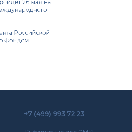
ойдет 26 мая на
международного
дента Российской
го Фондом
+7 (499) 993 72 23