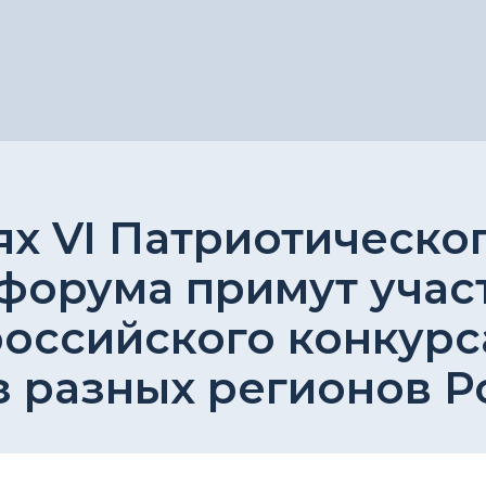
х VI Патриотическо
форума примут учас
оссийского конкурса
з разных регионов Р