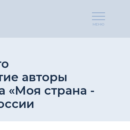
МЕНЮ
го
тие авторы
 «Моя страна -
оссии