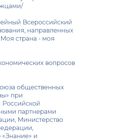
ржцами/
илейный Всероссийский
зования, направленных
«Моя страна - моя
кономических вопросов
союза общественных
вы» при
и Российской
вными партнерами
ации, Министерство
Федерации,
 «Знание» и