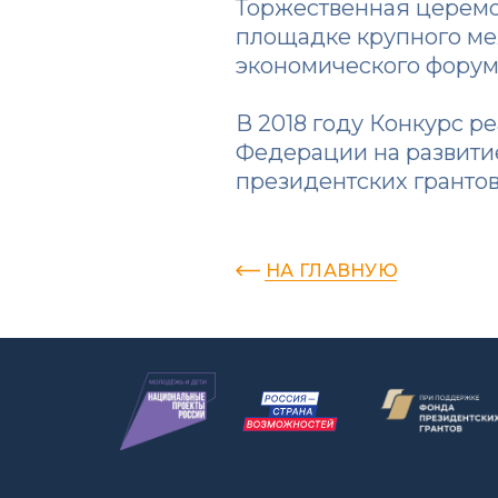
Торжественная церемо
площадке крупного ме
экономического форум
В 2018 году Конкурс р
Федерации на развити
президентских грантов
НА ГЛАВНУЮ