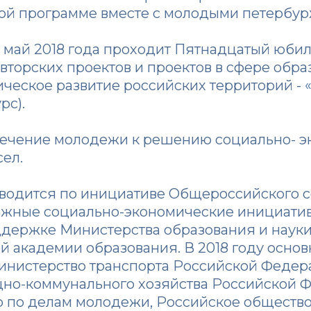
ной программе вместе с молодыми петербу
по май 2018 года проходит Пятнадцатый юб
торских проектов и проектов в сфере обра
ическое развитие российских территорий - 
рс).
лечение молодежи к решению социально- э
сел.
водится по инициативе Общероссийского 
жные социально-экономические инициати
держке Министерства образования и наук
й академии образования. В 2018 году осно
инистерство транспорта Российской Федер
щно-коммунального хозяйства Российской 
о по делам молодежи, Российское общество