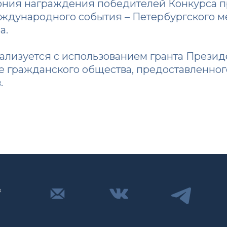
ния награждения победителей Конкурса пр
ждународного события – Петербургского 
а.
еализуется с использованием гранта Прези
е гражданского общества, предоставленно
.