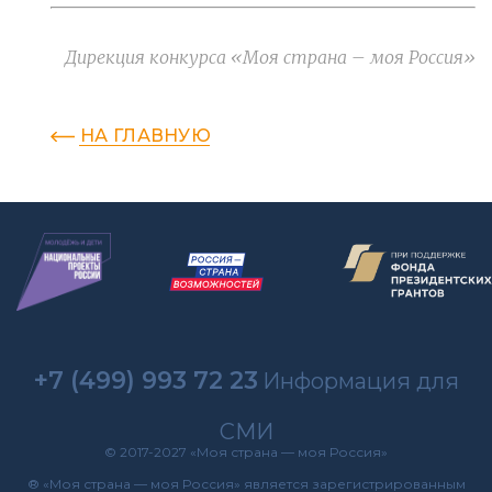
Дирекция конкурса «Моя страна – моя Россия»
НА ГЛАВНУЮ
+7 (499) 993 72 23
Информация для
СМИ
© 2017-2027 «Моя страна — моя Россия»
® «Моя страна — моя Россия» является зарегистрированным