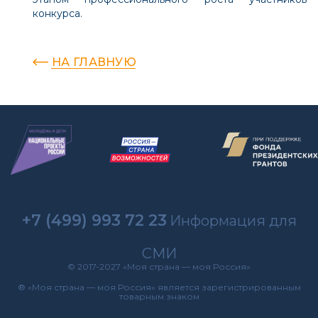
конкурса.
НА ГЛАВНУЮ
+7 (499) 993 72 23
Информация для
СМИ
© 2017-2027 «Моя страна — моя Россия»
® «Моя страна — моя Россия» является зарегистрированным
товарным знаком