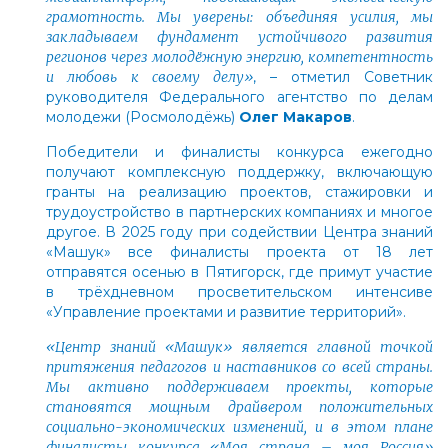
грамотность. Мы уверены: объединяя усилия, мы
закладываем фундамент устойчивого развития
регионов через молодёжную энергию, компетентность
и любовь к своему делу»
, –
отметил Советник
руководителя Федерального агентство по делам
молодежи (Росмолодёжь)
Олег Макаров
.
Победители и финалисты конкурса ежегодно
получают комплексную поддержку, включающую
гранты на реализацию проектов, стажировки и
трудоустройство в партнерских компаниях и многое
другое. В 2025 году при содействии Центра знаний
«Машук» все финалисты проекта от 18 лет
отправятся осенью в Пятигорск, где примут участие
в трёхдневном просветительском интенсиве
«Управление проектами и развитие территорий».
«Центр знаний «Машук» является главной точкой
притяжения педагогов и наставников со всей страны.
Мы активно поддерживаем проекты, которые
становятся мощным драйвером положительных
социально-экономических изменений, и в этом плане
финалисты конкурса «Моя страна – моя Россия»