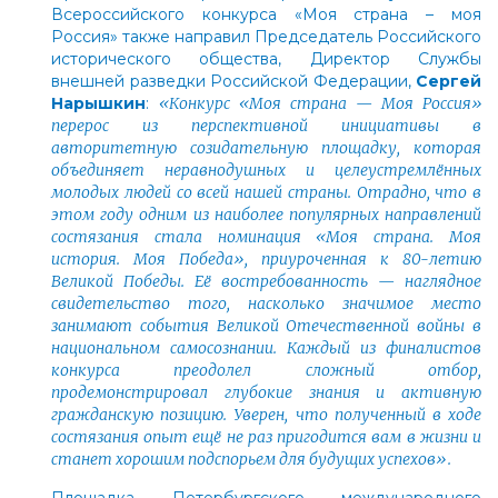
Всероссийского конкурса «Моя страна – моя
Россия» также направил Председатель Российского
исторического общества, Директор Службы
внешней разведки Российской Федерации,
Сергей
Нарышкин
:
«Конкурс «Моя страна — Моя Россия»
перерос из перспективной инициативы в
авторитетную созидательную площадку, которая
объединяет неравнодушных и целеустремлённых
молодых людей со всей нашей страны. Отрадно, что в
этом году одним из наиболее популярных направлений
состязания стала номинация «Моя страна. Моя
история. Моя Победа», приуроченная к 80-летию
Великой Победы. Её востребованность — наглядное
свидетельство того, насколько значимое место
занимают события Великой Отечественной войны в
национальном самосознании. Каждый из финалистов
конкурса преодолел сложный отбор,
продемонстрировал глубокие знания и активную
гражданскую позицию. Уверен, что полученный в ходе
состязания опыт ещё не раз пригодится вам в жизни и
станет хорошим подспорьем для будущих успехов».
Площадка Петербургского международного