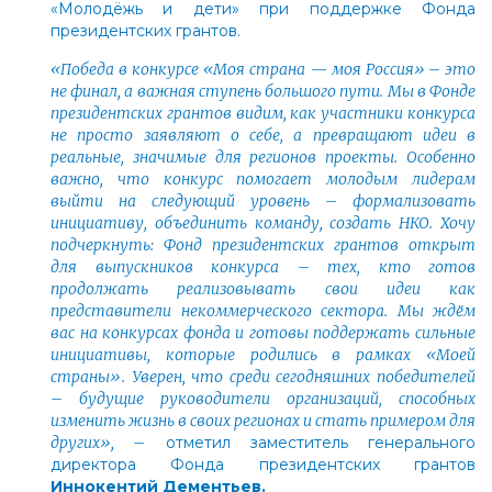
«Молодёжь и дети» при поддержке Фонда
президентских грантов.
«Победа в конкурсе «Моя страна — моя Россия»
–
это
не финал, а важная ступень большого пути. Мы в Фонде
президентских грантов видим, как участники конкурса
не просто заявляют о себе, а превращают идеи в
реальные, значимые для регионов проекты. Особенно
важно, что конкурс помогает молодым лидерам
выйти на следующий уровень
–
формализовать
инициативу, объединить команду, создать НКО. Хочу
подчеркнуть: Фонд президентских грантов открыт
для выпускников конкурса
–
тех, кто готов
продолжать реализовывать свои идеи как
представители некоммерческого сектора. Мы ждём
вас на конкурсах фонда и готовы поддержать сильные
инициативы, которые родились в рамках «Моей
страны». Уверен, что среди сегодняшних победителей
–
будущие руководители организаций, способных
изменить жизнь в своих регионах и стать примером для
других»,
–
отметил заместитель генерального
директора Фонда президентских грантов
Иннокентий Дементьев.