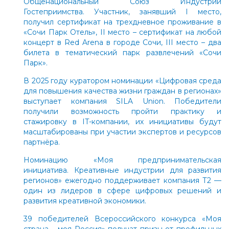
Общенациональный Союз Индустрии
Гостеприимства. Участник, занявший I место,
получил сертификат на трехдневное проживание в
«Сочи Парк Отель», II место – сертификат на любой
концерт в Red Arena в городе Сочи, III место – два
билета в тематический парк развлечений «Сочи
Парк».
В 2025 году куратором номинации «Цифровая среда
для повышения качества жизни граждан в регионах»
выступает компания SILA Union. Победители
получили возможность пройти практику и
стажировку в IT-компании, их инициативы будут
масштабированы при участии экспертов и ресурсов
партнёра.
Номинацию «Моя предпринимательская
инициатива. Креативные индустрии для развития
регионов» ежегодно поддерживает компания Т2 —
один из лидеров в сфере цифровых решений и
развития креативной экономики.
39 победителей Всероссийского конкурса «Моя
страна – моя Россия» получат призы от профильных