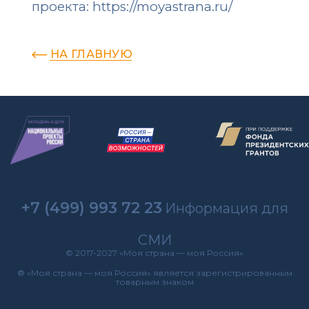
проекта:
https://moyastrana.ru/
НА ГЛАВНУЮ
+7 (499) 993 72 23
Информация для
СМИ
© 2017-2027 «Моя страна — моя Россия»
® «Моя страна — моя Россия» является зарегистрированным
товарным знаком