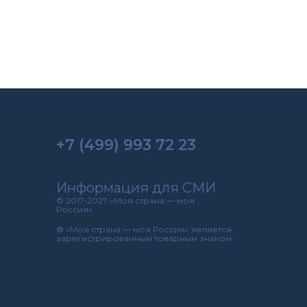
+7 (499) 993 72 23
Информация для СМИ
© 2017-2027 «Моя страна — моя
Россия»
® «Моя страна — моя Россия» является
зарегистрированным товарным знаком