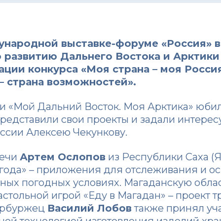
ународной выставке-форуме «Россия» 
о развитию Дальнего Востока и Арктик
ации конкурса
«Моя страна – моя Росси
– страна возможностей»
.
 «Мой Дальний Восток. Моя Арктика» юби
представили свои проекты и задали интере
ссии Алексею Чекункову.
речи
Артем Ослопов
из Республики Саха (Я
огода» – приложения для отслеживания и 
ьных погодных условиях. Магаданскую обла
астольной игрой «Еду в Магадан» – проект 
тербуржец
Василий Лобов
также принял уча
ной технологией изготовления изделий хра