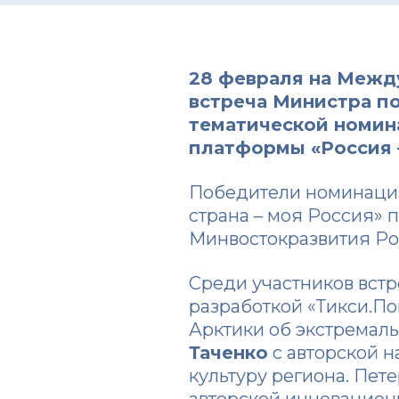
28 февраля на Межд
встреча Министра п
тематической номин
платформы
«Россия 
Победители номинации
страна – моя Россия» 
Минвостокразвития Ро
Среди участников вст
разработкой «Тикси.П
Арктики об экстремал
Таченко
с авторской н
культуру региона. Пе
авторской инновацион