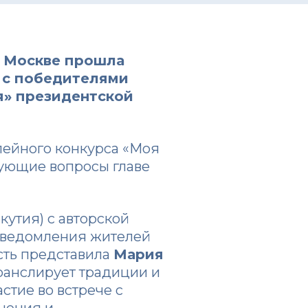
в Москве прошла
и с победителями
я»
президентской
лейного конкурса «Моя
сующие вопросы главе
кутия) с авторской
осведомления жителей
сть представила
Мария
транслирует традиции и
стие во встрече с
нения и