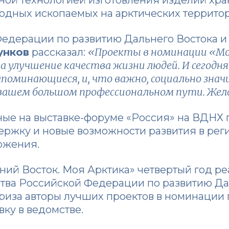
одных ископаемых на арктических террито
едерации по развитию Дальнего Востока и
«Проекты в номинации «Мо
унков
рассказал:
 улучшение качества жизни людей. И сегодня
апоминающиеся, и, что важно, социально знач
вашем большом профессиональном пути. Желаю
ные на выставке-форуме «Россия» на ВДНХ 
ржку и новые возможности развития в реги
ожения.
ий Восток. Моя Арктика» четвертый год ре
ва Российской Федерации по развитию Дал
 приза авторы лучших проектов в номинации
ку в ведомстве.