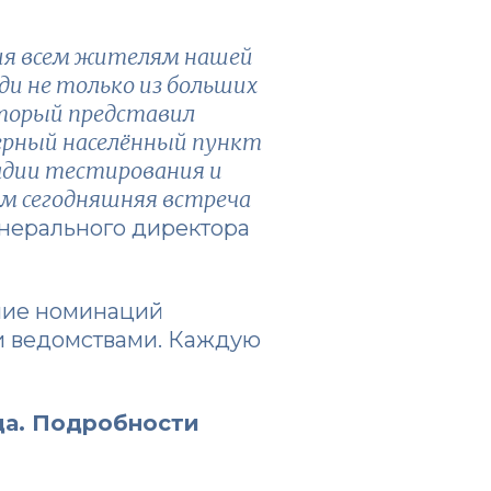
ия всем жителям нашей
и не только из больших
который представил
еверный населённый пункт
тадии тестирования и
ам сегодняшняя встреча
енерального директора
ние номинаций
и ведомствами. Каждую
ода. Подробности