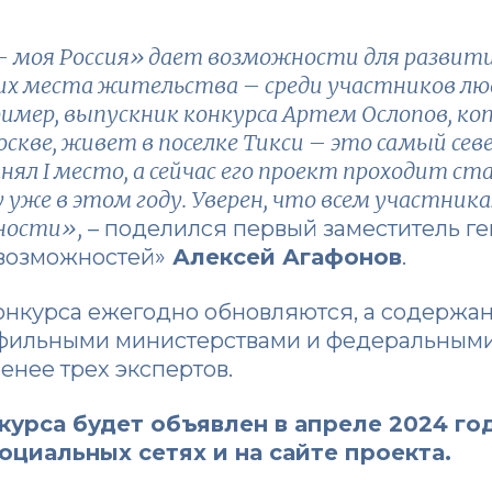
– моя Россия» дает возможности для развит
их места жительства – среди участников люд
Например, выпускник конкурса Артем Ослопов, 
Москве, живет в поселке Тикси – это самый с
анял I место, а сейчас его проект проходит с
 уже в этом году. Уверен, что всем участник
ности»,
– поделился первый заместитель г
 возможностей»
Алексей Агафонов
.
онкурса ежегодно обновляются, а содержа
офильными министерствами и федеральным
енее трех экспертов.
нкурса будет объявлен в апреле 2024 г
оциальных сетях
и
на сайте проекта
.