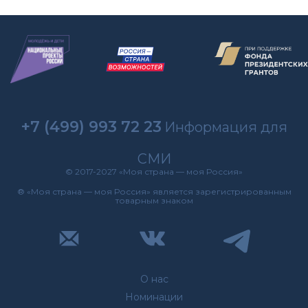
+7 (499) 993 72 23
Информация для
СМИ
© 2017-2027 «Моя страна — моя Россия»
® «Моя страна — моя Россия» является зарегистрированным
товарным знаком
О нас
Номинации