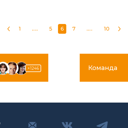
1
....
5
6
7
....
10
Команда
+1246