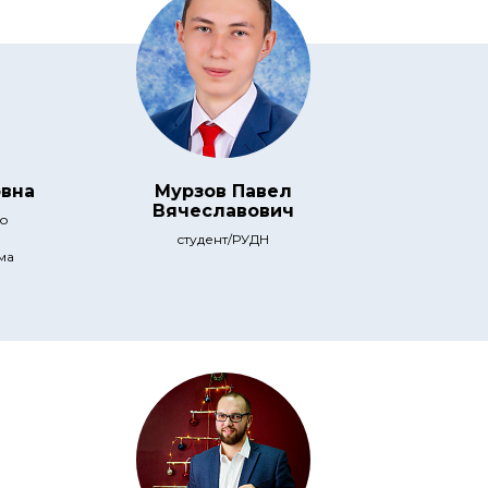
вна
Мурзов Павел
Вячеславович
го
студент/РУДН
ма