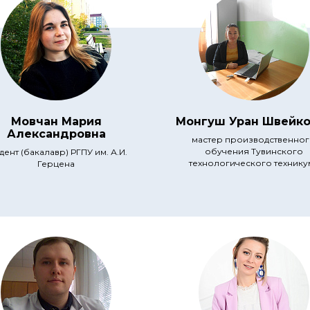
Мовчан Мария
Монгуш Уран Швейко
Александровна
мастер производственно
обучения Тувинского
дент (бакалавр) РГПУ им. А.И.
технологического технику
Герцена