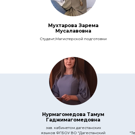
Мухтарова Зарема
Мусалавовна
Студент,Магистерской подготовки
Нурмагомедова Тамум
Гаджимагомедовна
зав. кабинетом дагестанских
языков ФГБОУ ВО "Дагестанский
"Т