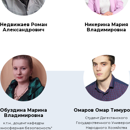
Недвижаев Роман
Никерина Мария
Александрович
Владимировна
Обуздина Марина
Омаров Омар Тимуро
Владимировна
Студент Дагестанского
Государственного Универси
к.т.н., доцент кафедры
Народного Хозяйства
ехносферная безопасность"