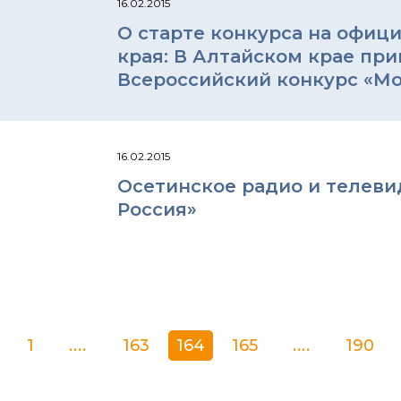
16.02.2015
О старте конкурса на офиц
края: В Алтайском крае пр
Всероссийский конкурс «Мо
16.02.2015
Осетинское радио и телевид
Россия»
1
....
163
164
165
....
190