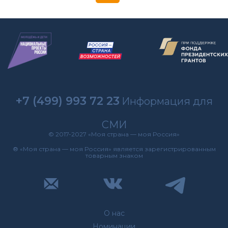
+7 (499) 993 72 23
Информация для
СМИ
© 2017-2027 «Моя страна — моя Россия»
® «Моя страна — моя Россия» является зарегистрированным
товарным знаком
О нас
Номинации