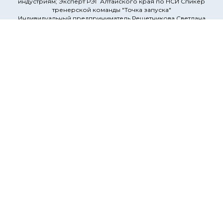
индустриям; Эксперт РЭГ Алтайского края по НСИ Спикер
тренерской команды "Точка запуска"
Индивидуальный предприниматель Решетникова Светлана
Евгеньевна
Решетняк
Юлия Валерьевна
Преподаватель
Государственное бюджетное профессиональное
люразовательное учреждение Самарской области
"Сергиевский губернский техникум"