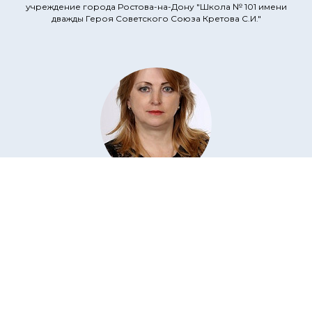
учреждение города Ростова-на-Дону "Школа № 101 имени
дважды Героя Советского Союза Кретова С.И."
Кривченко
Евгения Юрьевна
учитель истории и обществознания
Муниципальное автономное общеобразовательное
учреждение "Информационно-экономический лицей имени
Александра Гараничева"